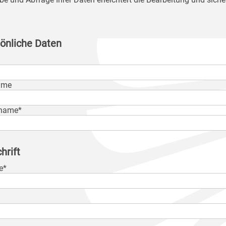
önliche Daten
ame
name*
hrift
e*