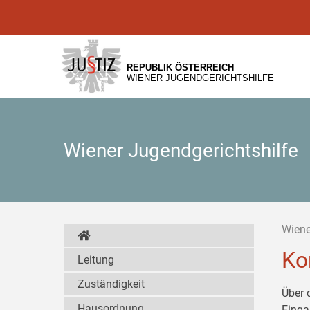
Zur
Zum
Zum
Hauptnavigation
Inhalt
Untermenü
[1]
[2]
[3]
REPUBLIK ÖSTERREICH
WIENER JUGENDGERICHTSHILFE
Wiener Jugendgerichtshilfe
Wiene
Ko
Leitung
Zuständigkeit
Über 
Hausordnung
Einga