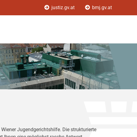
justiz.gv.at
bmj.gv.at
Wiener Jugendgerichtshilfe. Die strukturierte
rt Ihnen eine möglichst rasche Antwort.