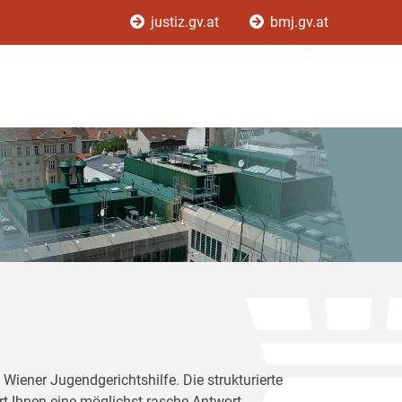
justiz.gv.at
bmj.gv.at
Wiener Jugendgerichtshilfe. Die strukturierte
rt Ihnen eine möglichst rasche Antwort.