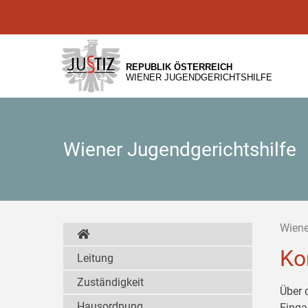
Zur
Zum
Zum
Hauptnavigation
Inhalt
Untermenü
[1]
[2]
[3]
REPUBLIK ÖSTERREICH
WIENER JUGENDGERICHTSHILFE
Wiener Jugendgerichtshilfe
Wiene
Ko
Leitung
Zuständigkeit
Über 
Hausordnung
Einga