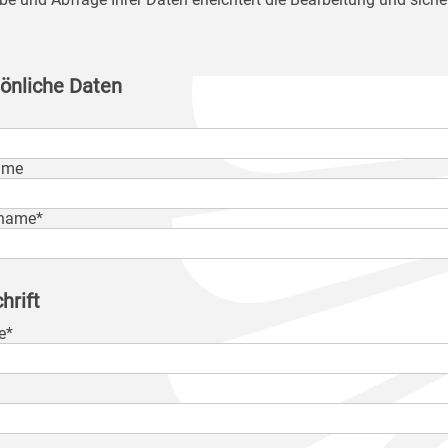
önliche Daten
ame
name*
hrift
e*