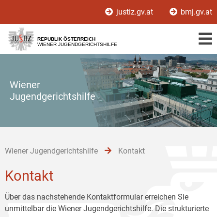
Zur
Zum
Zum
justiz.gv.at
bmj.gv.at
Hauptnavigation
Inhalt
Untermenü
[1]
[2]
[3]
REPUBLIK ÖSTERREICH
WIENER JUGENDGERICHTSHILFE
Wiener
Jugendgerichtshilfe
Wiener Jugendgerichtshilfe
Kontakt
Kontakt
Über das nachstehende Kontaktformular erreichen Sie
unmittelbar die Wiener Jugendgerichtshilfe. Die strukturierte