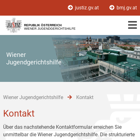
Zur
Zum
Zum
justiz.gv.at
bmj.gv.at
Hauptnavigation
Inhalt
Untermenü
[1]
[2]
[3]
REPUBLIK ÖSTERREICH
WIENER JUGENDGERICHTSHILFE
Wiener
Jugendgerichtshilfe
Wiener Jugendgerichtshilfe
Kontakt
Kontakt
Über das nachstehende Kontaktformular erreichen Sie
unmittelbar die Wiener Jugendgerichtshilfe. Die strukturierte