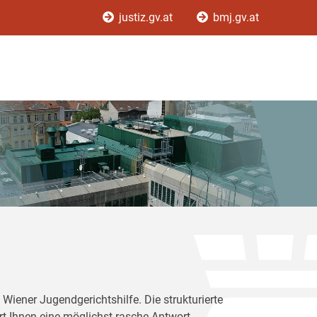
justiz.gv.at
bmj.gv.at
Wiener Jugendgerichtshilfe. Die strukturierte
rt Ihnen eine möglichst rasche Antwort.