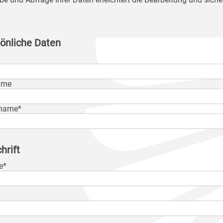
önliche Daten
ame
name*
hrift
e*