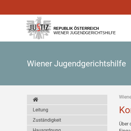
Zur
Zum
Zum
Hauptnavigation
Inhalt
Untermenü
[1]
[2]
[3]
REPUBLIK ÖSTERREICH
WIENER JUGENDGERICHTSHILFE
Wiener Jugendgerichtshilfe
Wiene
Ko
Leitung
Zuständigkeit
Über 
Hausordnung
Einga