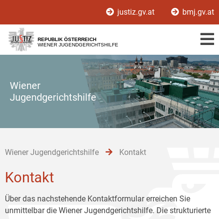
Zur
Zum
Zum
justiz.gv.at
bmj.gv.at
Hauptnavigation
Inhalt
Untermenü
[1]
[2]
[3]
REPUBLIK ÖSTERREICH
WIENER JUGENDGERICHTSHILFE
Wiener
Jugendgerichtshilfe
Wiener Jugendgerichtshilfe
Kontakt
Kontakt
Über das nachstehende Kontaktformular erreichen Sie
unmittelbar die Wiener Jugendgerichtshilfe. Die strukturierte