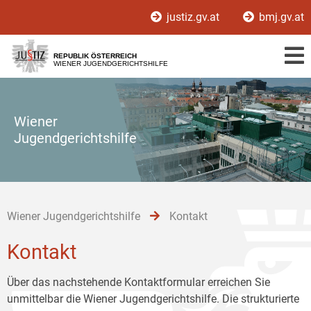
Zur
Zum
Zum
justiz.gv.at
bmj.gv.at
Hauptnavigation
Inhalt
Untermenü
[1]
[2]
[3]
REPUBLIK ÖSTERREICH
WIENER JUGENDGERICHTSHILFE
Wiener
Jugendgerichtshilfe
Wiener Jugendgerichtshilfe
Kontakt
Kontakt
Über das nachstehende Kontaktformular erreichen Sie
unmittelbar die Wiener Jugendgerichtshilfe. Die strukturierte