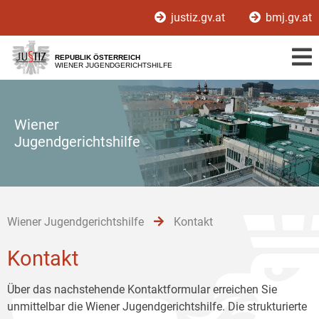
Zur
Zum
Zum
justiz.gv.at
bmj.gv.at
Hauptnavigation
Inhalt
Untermenü
[1]
[2]
[3]
REPUBLIK ÖSTERREICH
WIENER JUGENDGERICHTSHILFE
Wiener
Jugendgerichtshilfe
Wiener Jugendgerichtshilfe
Kontakt
Kontakt
Über das nachstehende Kontaktformular erreichen Sie
unmittelbar die Wiener Jugendgerichtshilfe. Die strukturierte