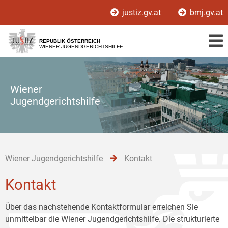
Zur
Zum
Zum
justiz.gv.at
bmj.gv.at
Hauptnavigation
Inhalt
Untermenü
[1]
[2]
[3]
REPUBLIK ÖSTERREICH
WIENER JUGENDGERICHTSHILFE
Wiener
Jugendgerichtshilfe
Wiener Jugendgerichtshilfe
Kontakt
Kontakt
Über das nachstehende Kontaktformular erreichen Sie
unmittelbar die Wiener Jugendgerichtshilfe. Die strukturierte