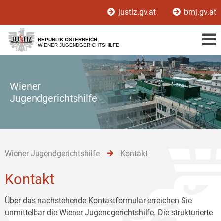
Zur
Zum
Zum
justiz.gv.at
bmj.gv.at
Hauptnavigation
Inhalt
Untermenü
[1]
[2]
[3]
REPUBLIK ÖSTERREICH
WIENER JUGENDGERICHTSHILFE
Wiener
Jugendgerichtshilfe
Wiener Jugendgerichtshilfe
Kontakt
Kontakt
Über das nachstehende Kontaktformular erreichen Sie
unmittelbar die Wiener Jugendgerichtshilfe. Die strukturierte