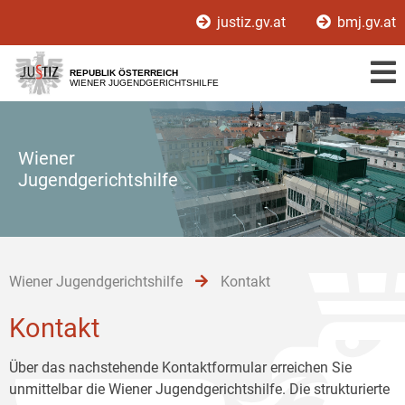
Zur
Zum
Zum
justiz.gv.at
bmj.gv.at
Hauptnavigation
Inhalt
Untermenü
[1]
[2]
[3]
REPUBLIK ÖSTERREICH
WIENER JUGENDGERICHTSHILFE
Wiener
Jugendgerichtshilfe
Wiener Jugendgerichtshilfe
Kontakt
Kontakt
Über das nachstehende Kontaktformular erreichen Sie
unmittelbar die Wiener Jugendgerichtshilfe. Die strukturierte