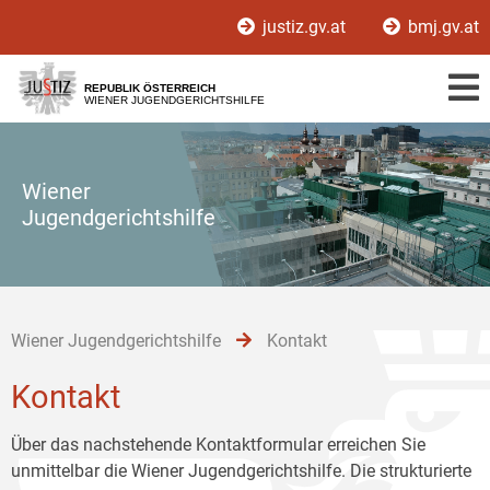
Zur
Zum
Zum
justiz.gv.at
bmj.gv.at
Hauptnavigation
Inhalt
Untermenü
[1]
[2]
[3]
REPUBLIK ÖSTERREICH
WIENER JUGENDGERICHTSHILFE
Wiener
Jugendgerichtshilfe
Wiener Jugendgerichtshilfe
Kontakt
Kontakt
Über das nachstehende Kontaktformular erreichen Sie
unmittelbar die Wiener Jugendgerichtshilfe. Die strukturierte