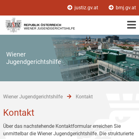
Zur
Zum
Zum
justiz.gv.at
bmj.gv.at
Hauptnavigation
Inhalt
Untermenü
[1]
[2]
[3]
REPUBLIK ÖSTERREICH
WIENER JUGENDGERICHTSHILFE
Wiener
Jugendgerichtshilfe
Wiener Jugendgerichtshilfe
Kontakt
Kontakt
Über das nachstehende Kontaktformular erreichen Sie
unmittelbar die Wiener Jugendgerichtshilfe. Die strukturierte