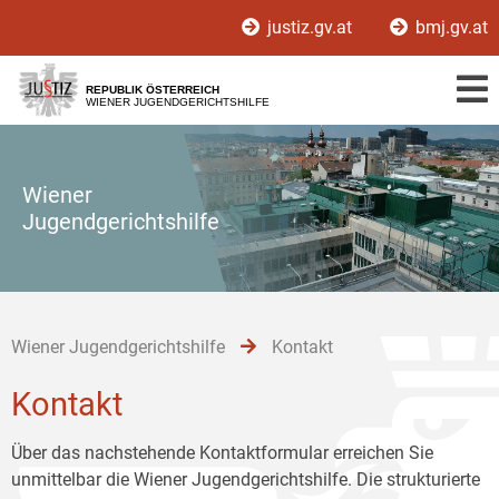
Zur
Zum
Zum
justiz.gv.at
bmj.gv.at
Hauptnavigation
Inhalt
Untermenü
[1]
[2]
[3]
REPUBLIK ÖSTERREICH
WIENER JUGENDGERICHTSHILFE
Wiener
Jugendgerichtshilfe
Wiener Jugendgerichtshilfe
Kontakt
Kontakt
Über das nachstehende Kontaktformular erreichen Sie
unmittelbar die Wiener Jugendgerichtshilfe. Die strukturierte