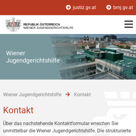
Zur
Zum
Zum
justiz.gv.at
bmj.gv.at
Hauptnavigation
Inhalt
Untermenü
[1]
[2]
[3]
REPUBLIK ÖSTERREICH
WIENER JUGENDGERICHTSHILFE
Wiener
Jugendgerichtshilfe
Wiener Jugendgerichtshilfe
Kontakt
Kontakt
Über das nachstehende Kontaktformular erreichen Sie
unmittelbar die Wiener Jugendgerichtshilfe. Die strukturierte