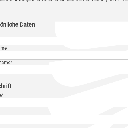
önliche Daten
ame
name*
hrift
e*