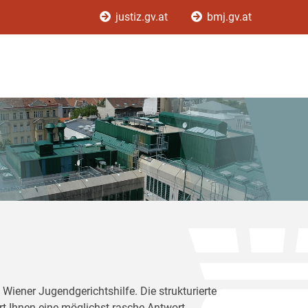
justiz.gv.at
bmj.gv.at
Wiener Jugendgerichtshilfe. Die strukturierte
rt Ihnen eine möglichst rasche Antwort.