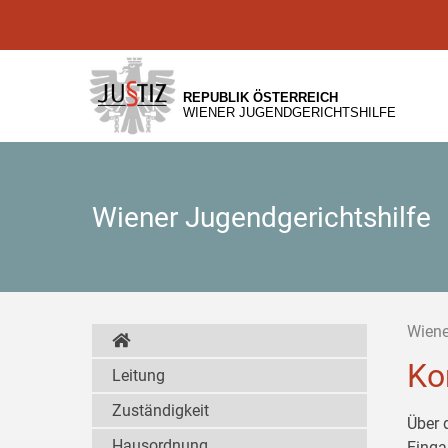
Zur
Zum
Zum
Hauptnavigation
Inhalt
Untermenü
[1]
[2]
[3]
REPUBLIK ÖSTERREICH
WIENER JUGENDGERICHTSHILFE
Wiener Jugendgerichtshilfe
Wiene
Ko
Leitung
Zuständigkeit
Über 
Hausordnung
Einga