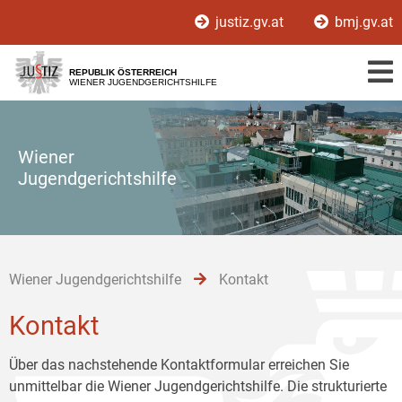
Zur
Zum
Zum
justiz.gv.at
bmj.gv.at
Hauptnavigation
Inhalt
Untermenü
[1]
[2]
[3]
REPUBLIK ÖSTERREICH
WIENER JUGENDGERICHTSHILFE
Wiener
Jugendgerichtshilfe
Wiener Jugendgerichtshilfe
Kontakt
Kontakt
Über das nachstehende Kontaktformular erreichen Sie
unmittelbar die Wiener Jugendgerichtshilfe. Die strukturierte