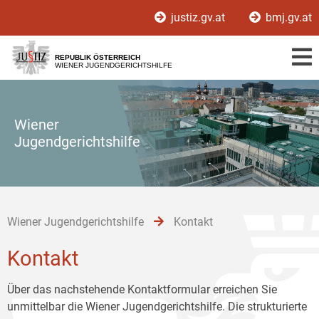
Zur
Zum
Zum
justiz.gv.at
bmj.gv.at
Hauptnavigation
Inhalt
Untermenü
[1]
[2]
[3]
REPUBLIK ÖSTERREICH
WIENER JUGENDGERICHTSHILFE
Wiener
Jugendgerichtshilfe
Wiener Jugendgerichtshilfe
Kontakt
Kontakt
Über das nachstehende Kontaktformular erreichen Sie
unmittelbar die Wiener Jugendgerichtshilfe. Die strukturierte