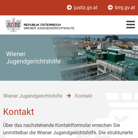
Zur
Zum
Zum
justiz.gv.at
bmj.gv.at
Hauptnavigation
Inhalt
Untermenü
[1]
[2]
[3]
REPUBLIK ÖSTERREICH
WIENER JUGENDGERICHTSHILFE
Wiener
Jugendgerichtshilfe
Wiener Jugendgerichtshilfe
Kontakt
Kontakt
Über das nachstehende Kontaktformular erreichen Sie
unmittelbar die Wiener Jugendgerichtshilfe. Die strukturierte