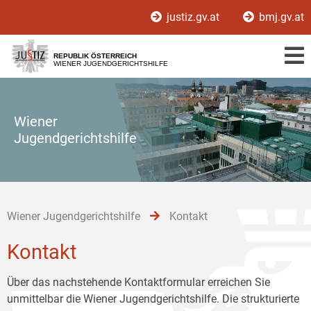
Zur
Zum
Zum
justiz.gv.at
bmj.gv.at
Hauptnavigation
Inhalt
Untermenü
[1]
[2]
[3]
REPUBLIK ÖSTERREICH
WIENER JUGENDGERICHTSHILFE
Wiener
Jugendgerichtshilfe
Wiener Jugendgerichtshilfe
Kontakt
Kontakt
Über das nachstehende Kontaktformular erreichen Sie
unmittelbar die Wiener Jugendgerichtshilfe. Die strukturierte