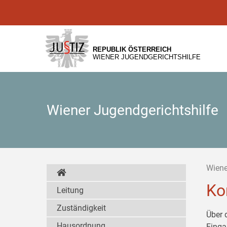
Zur
Zum
Zum
Hauptnavigation
Inhalt
Untermenü
[1]
[2]
[3]
REPUBLIK ÖSTERREICH
WIENER JUGENDGERICHTSHILFE
Wiener Jugendgerichtshilfe
Wiene
Ko
Leitung
Zuständigkeit
Über 
Hausordnung
Einga