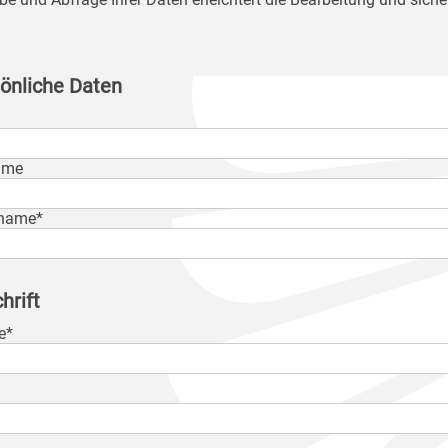
önliche Daten
ame
name*
hrift
e*