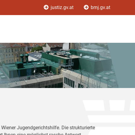
justiz.gv.at
bmj.gv.at
Wiener Jugendgerichtshilfe. Die strukturierte
rt Ihnen eine möglichst rasche Antwort.