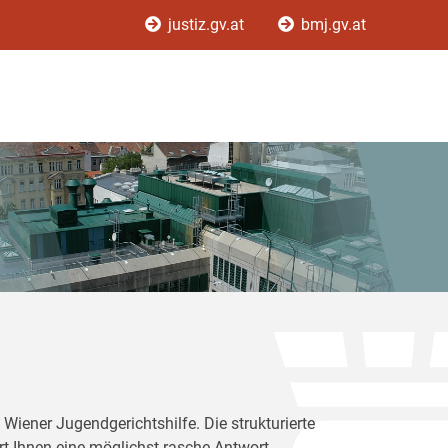
justiz.gv.at
bmj.gv.at
Wiener Jugendgerichtshilfe. Die strukturierte
rt Ihnen eine möglichst rasche Antwort.