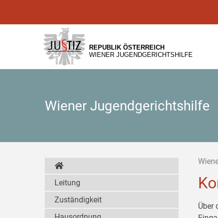
Zur
Zum
Zum
Hauptnavigation
Inhalt
Untermenü
[1]
[2]
[3]
REPUBLIK ÖSTERREICH
WIENER JUGENDGERICHTSHILFE
Wiener Jugendgerichtshilfe
Wiene
Ko
Leitung
Zuständigkeit
Über 
Hausordnung
Einga