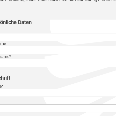
önliche Daten
ame
name*
hrift
e*