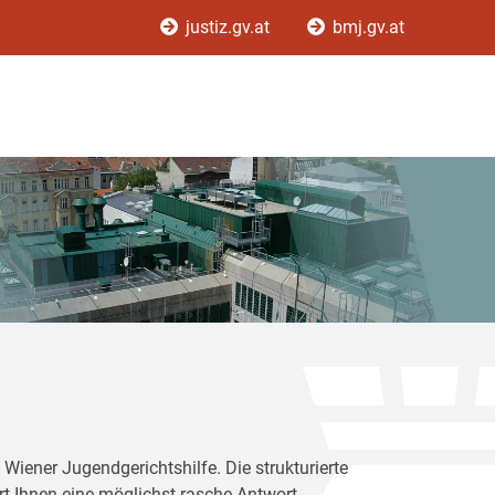
justiz.gv.at
bmj.gv.at
Wiener Jugendgerichtshilfe. Die strukturierte
rt Ihnen eine möglichst rasche Antwort.