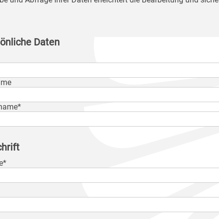
önliche Daten
ame
name*
hrift
e*