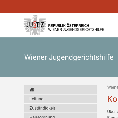
Zur
Zum
Zum
Hauptnavigation
Inhalt
Untermenü
[1]
[2]
[3]
REPUBLIK ÖSTERREICH
WIENER JUGENDGERICHTSHILFE
Wiener Jugendgerichtshilfe
Wiene
Ko
Leitung
Zuständigkeit
Über 
Hausordnung
Einga