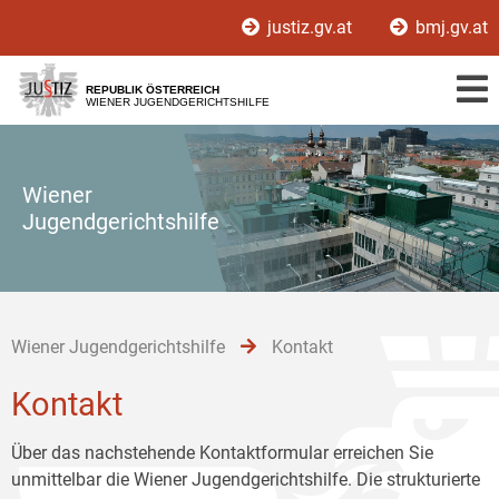
Zur
Zum
Zum
justiz.gv.at
bmj.gv.at
Hauptnavigation
Inhalt
Untermenü
[1]
[2]
[3]
REPUBLIK ÖSTERREICH
WIENER JUGENDGERICHTSHILFE
Wiener
Jugendgerichtshilfe
Wiener Jugendgerichtshilfe
Kontakt
Kontakt
Über das nachstehende Kontaktformular erreichen Sie
unmittelbar die Wiener Jugendgerichtshilfe. Die strukturierte