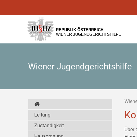
Zur
Zum
Zum
Hauptnavigation
Inhalt
Untermenü
[1]
[2]
[3]
REPUBLIK ÖSTERREICH
WIENER JUGENDGERICHTSHILFE
Wiener Jugendgerichtshilfe
Wiene
Ko
Leitung
Zuständigkeit
Über 
Hausordnung
Einga