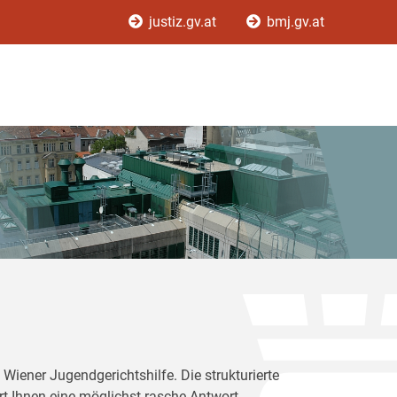
justiz.gv.at
bmj.gv.at
Wiener Jugendgerichtshilfe. Die strukturierte
rt Ihnen eine möglichst rasche Antwort.