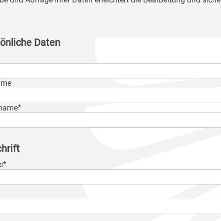
önliche Daten
ame
name*
hrift
e*