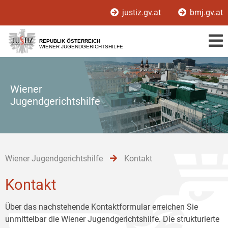
Zur
Zum
Zum
justiz.gv.at
bmj.gv.at
Hauptnavigation
Inhalt
Untermenü
[1]
[2]
[3]
REPUBLIK ÖSTERREICH
WIENER JUGENDGERICHTSHILFE
Wiener
Jugendgerichtshilfe
Wiener Jugendgerichtshilfe
Kontakt
Kontakt
Über das nachstehende Kontaktformular erreichen Sie
unmittelbar die Wiener Jugendgerichtshilfe. Die strukturierte