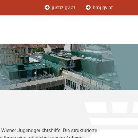
justiz.gv.at
bmj.gv.at
Wiener Jugendgerichtshilfe. Die strukturierte
rt Ihnen eine möglichst rasche Antwort.