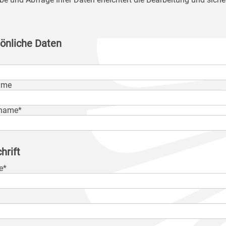
önliche Daten
ame
name*
hrift
e*