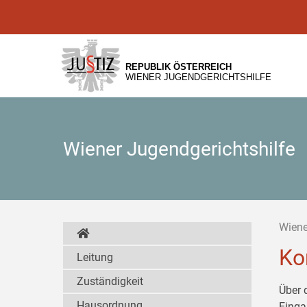
Zur
Zum
Zum
Hauptnavigation
Inhalt
Untermenü
[1]
[2]
[3]
REPUBLIK ÖSTERREICH
WIENER JUGENDGERICHTSHILFE
Wiener Jugendgerichtshilfe
Wiene
Ko
Leitung
Zuständigkeit
Über 
Hausordnung
Einga