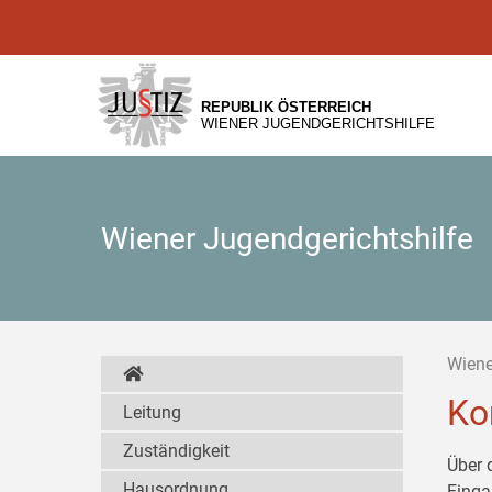
Zur
Zum
Zum
Hauptnavigation
Inhalt
Untermenü
[1]
[2]
[3]
REPUBLIK ÖSTERREICH
WIENER JUGENDGERICHTSHILFE
Wiener Jugendgerichtshilfe
Wiene
Ko
Leitung
Zuständigkeit
Über 
Hausordnung
Einga