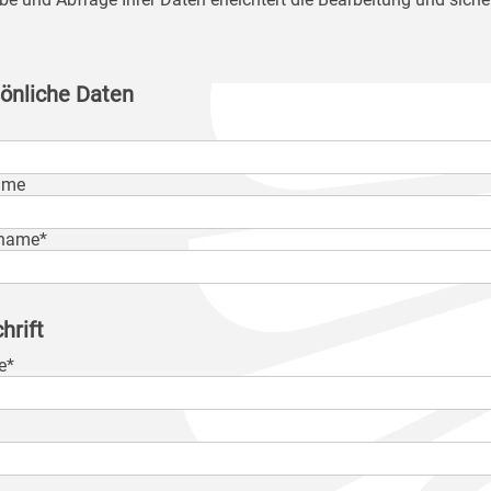
önliche Daten
ame
name*
hrift
e*