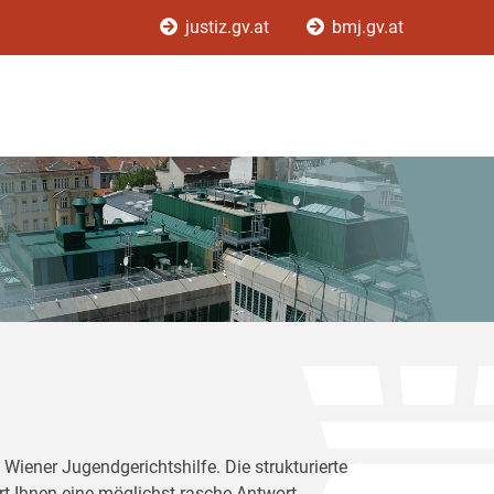
justiz.gv.at
bmj.gv.at
Wiener Jugendgerichtshilfe. Die strukturierte
rt Ihnen eine möglichst rasche Antwort.