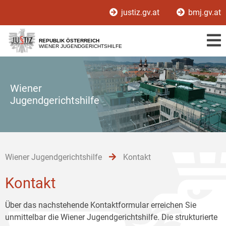
Zur
Zum
Zum
justiz.gv.at
bmj.gv.at
Hauptnavigation
Inhalt
Untermenü
[1]
[2]
[3]
REPUBLIK ÖSTERREICH
WIENER JUGENDGERICHTSHILFE
Wiener
Jugendgerichtshilfe
Wiener Jugendgerichtshilfe
Kontakt
Kontakt
Über das nachstehende Kontaktformular erreichen Sie
unmittelbar die Wiener Jugendgerichtshilfe. Die strukturierte