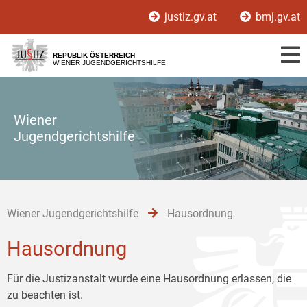
Zur
Zum
Zum
justiz.gv.at
bmj.gv.at
Hauptnavigation
Inhalt
Untermenü
[1]
[2]
[3]
REPUBLIK ÖSTERREICH
WIENER JUGENDGERICHTSHILFE
Wiener
Jugendgerichtshilfe
Wiener Jugendgerichtshilfe
Hausordnung
Hausordnung
Für die Justizanstalt wurde eine Hausordnung erlassen, die
zu beachten ist.