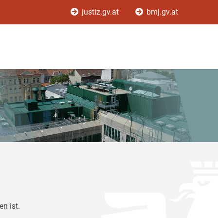
justiz.gv.at
bmj.gv.at
n ist.