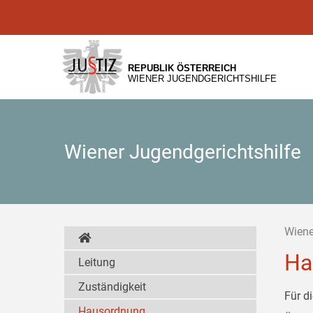
Zur
Zum
Zum
Hauptnavigation
Inhalt
Untermenü
[1]
[2]
[3]
REPUBLIK ÖSTERREICH
WIENER JUGENDGERICHTSHILFE
Wiener Jugendgerichtshilfe
Wiene
Ha
Leitung
Zuständigkeit
Für d
Hausordnung