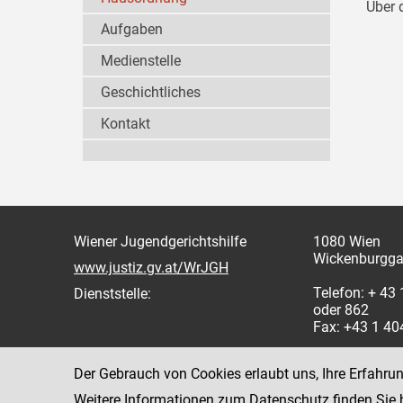
Über 
Aufgaben
Medienstelle
Geschichtliches
Kontakt
Wiener Jugendgerichtshilfe
1080 Wien
Wickenburgga
www.justiz.gv.at/WrJGH
Telefon: + 43
Dienststelle:
oder 862
Fax: +43 1 4
Der Gebrauch von Cookies erlaubt uns, Ihre Erfahru
Weitere Informationen zum Datenschutz finden Sie