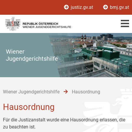
Zur
Zum
Zum
justiz.gv.at
bmj.gv.at
Hauptnavigation
Inhalt
Untermenü
[1]
[2]
[3]
REPUBLIK ÖSTERREICH
WIENER JUGENDGERICHTSHILFE
Wiener
Jugendgerichtshilfe
Wiener Jugendgerichtshilfe
Hausordnung
Hausordnung
Für die Justizanstalt wurde eine Hausordnung erlassen, die
zu beachten ist.