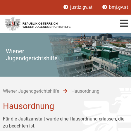
Zur
Zum
Zum
justiz.gv.at
bmj.gv.at
Hauptnavigation
Inhalt
Untermenü
[1]
[2]
[3]
REPUBLIK ÖSTERREICH
WIENER JUGENDGERICHTSHILFE
Wiener
Jugendgerichtshilfe
Wiener Jugendgerichtshilfe
Hausordnung
Hausordnung
Für die Justizanstalt wurde eine Hausordnung erlassen, die
zu beachten ist.