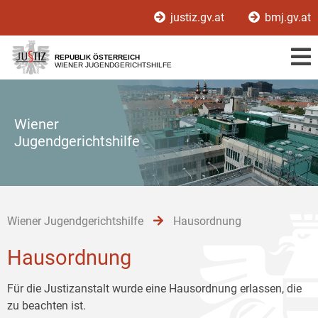
Zur
Zum
Zum
justiz.gv.at
bmj.gv.at
Hauptnavigation
Inhalt
Untermenü
[1]
[2]
[3]
REPUBLIK ÖSTERREICH
WIENER JUGENDGERICHTSHILFE
Wiener
Jugendgerichtshilfe
Wiener Jugendgerichtshilfe
Hausordnung
Hausordnung
Für die Justizanstalt wurde eine Hausordnung erlassen, die
zu beachten ist.