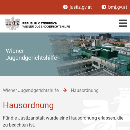
Zur
Zum
Zum
justiz.gv.at
bmj.gv.at
Hauptnavigation
Inhalt
Untermenü
[1]
[2]
[3]
REPUBLIK ÖSTERREICH
WIENER JUGENDGERICHTSHILFE
Wiener
Jugendgerichtshilfe
Wiener Jugendgerichtshilfe
Hausordnung
Hausordnung
Für die Justizanstalt wurde eine Hausordnung erlassen, die
zu beachten ist.