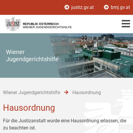
Zur
Zum
Zum
justiz.gv.at
bmj.gv.at
Hauptnavigation
Inhalt
Untermenü
[1]
[2]
[3]
REPUBLIK ÖSTERREICH
WIENER JUGENDGERICHTSHILFE
Wiener
Jugendgerichtshilfe
Wiener Jugendgerichtshilfe
Hausordnung
Hausordnung
Für die Justizanstalt wurde eine Hausordnung erlassen, die
zu beachten ist.