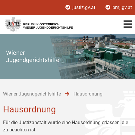
Zur
Zum
Zum
justiz.gv.at
bmj.gv.at
Hauptnavigation
Inhalt
Untermenü
[1]
[2]
[3]
REPUBLIK ÖSTERREICH
WIENER JUGENDGERICHTSHILFE
Wiener
Jugendgerichtshilfe
Wiener Jugendgerichtshilfe
Hausordnung
Hausordnung
Für die Justizanstalt wurde eine Hausordnung erlassen, die
zu beachten ist.