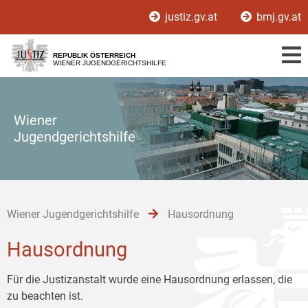
Zur
Zum
Zum
justiz.gv.at
bmj.gv.at
Hauptnavigation
Inhalt
Untermenü
[1]
[2]
[3]
REPUBLIK ÖSTERREICH
WIENER JUGENDGERICHTSHILFE
Wiener
Jugendgerichtshilfe
Wiener Jugendgerichtshilfe
Hausordnung
Hausordnung
Für die Justizanstalt wurde eine Hausordnung erlassen, die
zu beachten ist.