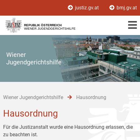
Zur
Zum
Zum
justiz.gv.at
bmj.gv.at
Hauptnavigation
Inhalt
Untermenü
[1]
[2]
[3]
REPUBLIK ÖSTERREICH
WIENER JUGENDGERICHTSHILFE
Wiener
Jugendgerichtshilfe
Wiener Jugendgerichtshilfe
Hausordnung
Hausordnung
Für die Justizanstalt wurde eine Hausordnung erlassen, die
zu beachten ist.