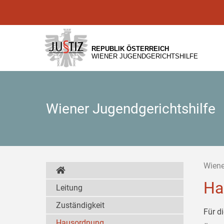
Zur
Zum
Zum
Hauptnavigation
Inhalt
Untermenü
[1]
[2]
[3]
REPUBLIK ÖSTERREICH
WIENER JUGENDGERICHTSHILFE
Wiener Jugendgerichtshilfe
Wiene
Ha
Leitung
Zuständigkeit
Für d
Hausordnung