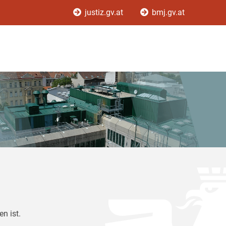
justiz.gv.at
bmj.gv.at
n ist.