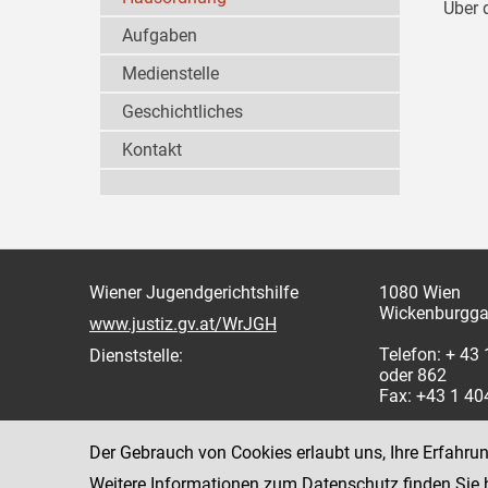
Über 
Aufgaben
Medienstelle
Geschichtliches
Kontakt
Wiener Jugendgerichtshilfe
1080 Wien
Wickenburgga
www.justiz.gv.at/WrJGH
Telefon: + 43
Dienststelle:
oder 862
Fax: +43 1 4
Der Gebrauch von Cookies erlaubt uns, Ihre Erfahru
Weitere Informationen zum Datenschutz finden Sie