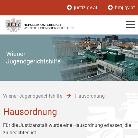
Zur
Zum
Zum
justiz.gv.at
bmj.gv.at
Hauptnavigation
Inhalt
Untermenü
[1]
[2]
[3]
REPUBLIK ÖSTERREICH
WIENER JUGENDGERICHTSHILFE
Wiener
Jugendgerichtshilfe
Wiener Jugendgerichtshilfe
Hausordnung
Hausordnung
Für die Justizanstalt wurde eine Hausordnung erlassen, die
zu beachten ist.