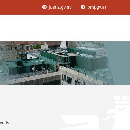
justiz.gv.at
bmj.gv.at
n ist.