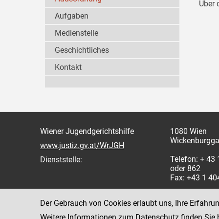
Über 
Aufgaben
Medienstelle
Geschichtliches
Kontakt
Wiener Jugendgerichtshilfe
1080 Wien
Wickenburgga
www.justiz.gv.at/WrJGH
Telefon: + 43
Dienststelle:
oder 862
Fax: +43 1 4
Der Gebrauch von Cookies erlaubt uns, Ihre Erfahru
Weitere Informationen zum Datenschutz finden Sie