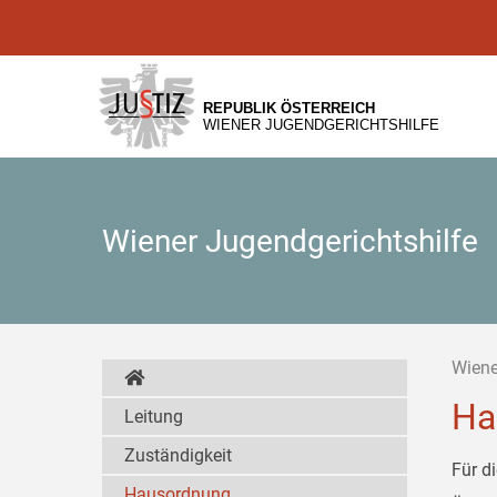
Zur
Zum
Zum
Hauptnavigation
Inhalt
Untermenü
[1]
[2]
[3]
REPUBLIK ÖSTERREICH
WIENER JUGENDGERICHTSHILFE
Wiener Jugendgerichtshilfe
Wiene
Ha
Leitung
Zuständigkeit
Für d
Hausordnung