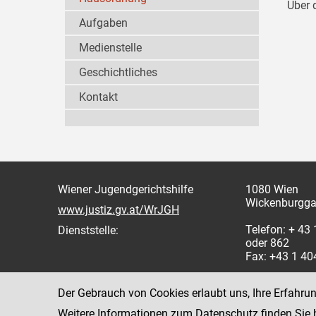
Über 
Aufgaben
Medienstelle
Geschichtliches
Kontakt
Wiener Jugendgerichtshilfe
1080 Wien
Wickenburgga
www.justiz.gv.at/WrJGH
Telefon: + 43
Dienststelle:
oder 862
Fax: +43 1 4
Der Gebrauch von Cookies erlaubt uns, Ihre Erfahru
Weitere Informationen zum Datenschutz finden Sie