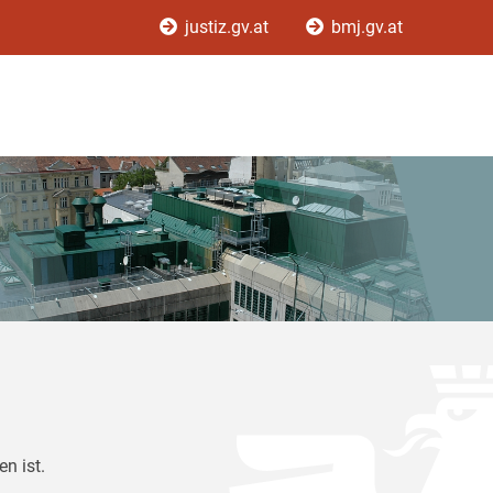
justiz.gv.at
bmj.gv.at
n ist.