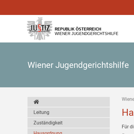
Zur
Zum
Zum
Hauptnavigation
Inhalt
Untermenü
[1]
[2]
[3]
REPUBLIK ÖSTERREICH
WIENER JUGENDGERICHTSHILFE
Wiener Jugendgerichtshilfe
Wiene
Ha
Leitung
Zuständigkeit
Für d
Hausordnung