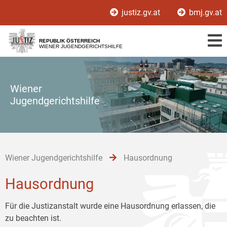
Zur
Zum
Zum
justiz.gv.at
bmj.gv.at
Hauptnavigation
Inhalt
Untermenü
[1]
[2]
[3]
REPUBLIK ÖSTERREICH
WIENER JUGENDGERICHTSHILFE
Wiener
Jugendgerichtshilfe
Wiener Jugendgerichtshilfe
Hausordnung
Hausordnung
Für die Justizanstalt wurde eine Hausordnung erlassen, die
zu beachten ist.