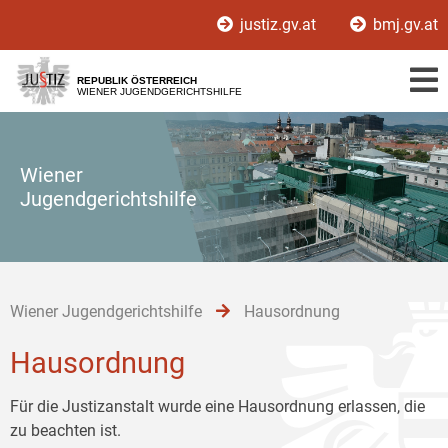
Zur
Zum
Zum
justiz.gv.at
bmj.gv.at
Hauptnavigation
Inhalt
Untermenü
[1]
[2]
[3]
REPUBLIK ÖSTERREICH
WIENER JUGENDGERICHTSHILFE
Wiener
Jugendgerichtshilfe
Wiener Jugendgerichtshilfe
Hausordnung
Hausordnung
Für die Justizanstalt wurde eine Hausordnung erlassen, die
zu beachten ist.