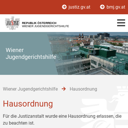
Zur
Zum
Zum
justiz.gv.at
bmj.gv.at
Hauptnavigation
Inhalt
Untermenü
[1]
[2]
[3]
REPUBLIK ÖSTERREICH
WIENER JUGENDGERICHTSHILFE
Wiener
Jugendgerichtshilfe
Wiener Jugendgerichtshilfe
Hausordnung
Hausordnung
Für die Justizanstalt wurde eine Hausordnung erlassen, die
zu beachten ist.