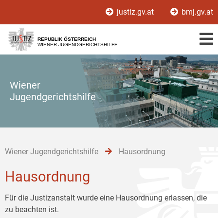
Zur
Zum
Zum
justiz.gv.at
bmj.gv.at
Hauptnavigation
Inhalt
Untermenü
[1]
[2]
[3]
REPUBLIK ÖSTERREICH
WIENER JUGENDGERICHTSHILFE
Wiener
Jugendgerichtshilfe
Wiener Jugendgerichtshilfe
Hausordnung
Hausordnung
Für die Justizanstalt wurde eine Hausordnung erlassen, die
zu beachten ist.