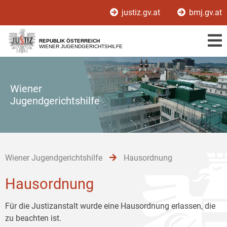
Zur
Zum
Zum
justiz.gv.at
bmj.gv.at
Hauptnavigation
Inhalt
Untermenü
[1]
[2]
[3]
REPUBLIK ÖSTERREICH
WIENER JUGENDGERICHTSHILFE
Wiener
Jugendgerichtshilfe
Wiener Jugendgerichtshilfe
Hausordnung
Hausordnung
Für die Justizanstalt wurde eine Hausordnung erlassen, die
zu beachten ist.