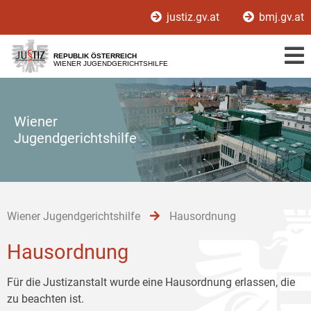
Zur
Zum
Zum
justiz.gv.at
bmj.gv.at
Hauptnavigation
Inhalt
Untermenü
[1]
[2]
[3]
REPUBLIK ÖSTERREICH
WIENER JUGENDGERICHTSHILFE
Wiener
Jugendgerichtshilfe
Wiener Jugendgerichtshilfe
Hausordnung
Hausordnung
Für die Justizanstalt wurde eine Hausordnung erlassen, die
zu beachten ist.