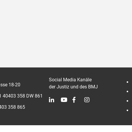
diesen Link kann
die Hausordnung
abgerufen werden.
Social Media Kanäle
sse 18-20
der Justiz und des BMJ
 1 40403 358 DW 861
0403 358 865