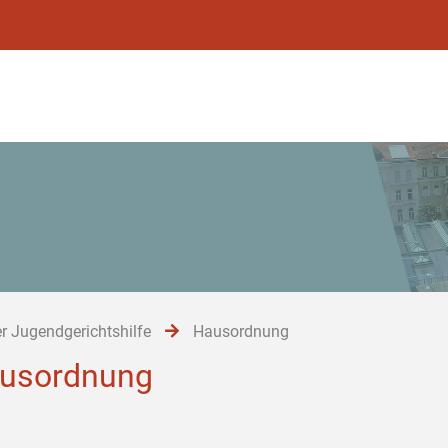
r Jugendgerichtshilfe
Hausordnung
usordnung
ie Justizanstalt wurde eine Hausordnung erlassen, die zu beachte