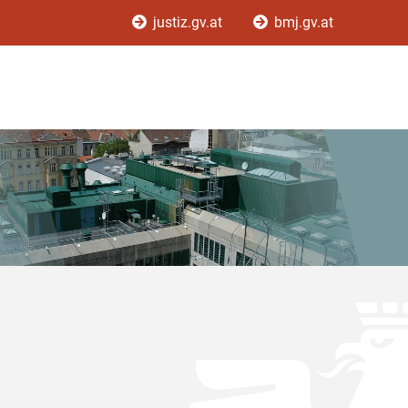
justiz.gv.at
bmj.gv.at
n ist.